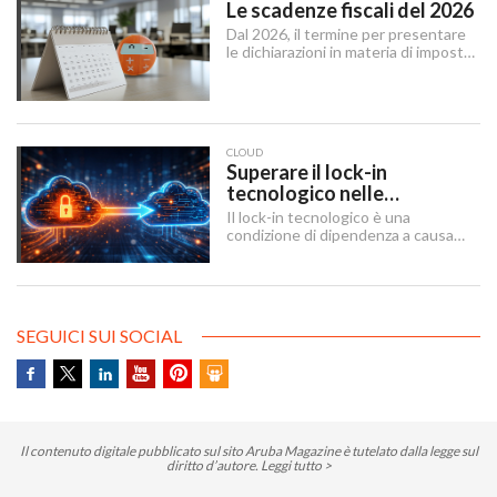
Le scadenze fiscali del 2026
dell’IRAP.
Dal 2026, il termine per presentare
le dichiarazioni in materia di imposte
sui redditi e di IRAP è stabilito dal 15
aprile al 31 ottobre dell’anno
successivo al periodo d’imposta cui
le stesse si riferiscono.
CLOUD
Superare il lock-in
tecnologico nelle
architetture IT
Il lock-in tecnologico è una
condizione di dipendenza a causa
della quale un’organizzazione rimane
vincolata a una scelta tecnologica o
a un fornitore specifico, a causa di
ostacoli in uscita tecnici, economici
e contrattuali o legati al tempo
SEGUICI SUI SOCIAL
necessario per attuare un cambio
tecnologico.
Il contenuto digitale pubblicato sul sito Aruba Magazine è tutelato dalla legge sul
diritto d’autore.
Leggi tutto >