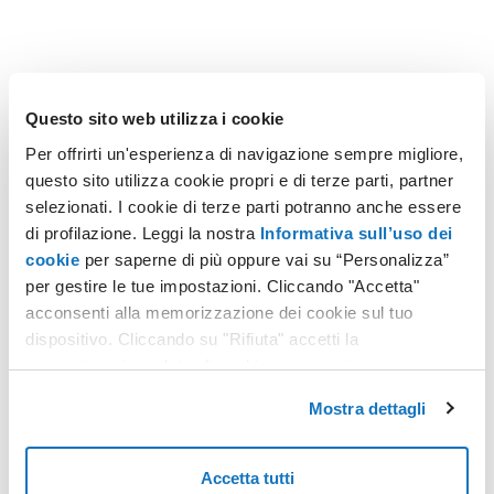
ARTICOLI RECENTI
Questo sito web utilizza i cookie
SITO WEB
Migrazione Sito Web senza
Per offrirti un'esperienza di navigazione sempre migliore,
perdere posizionamento:
questo sito utilizza cookie propri e di terze parti, partner
Redirect 301, URL e
Cambiare dominio, CMS, struttura
selezionati. I cookie di terze parti potranno anche essere
Checklist SEO
degli URL o passare a HTTPS sono i
di profilazione. Leggi la nostra
Informativa sull’uso dei
momenti in cui un sito rischia di
perdere visibilità sui motori di
cookie
per saperne di più oppure vai su “Personalizza”
ricerca.
per gestire le tue impostazioni. Cliccando "Accetta"
INTELLIGENZA ARTIFICIALE
Non è più "quale modello
acconsenti alla memorizzazione dei cookie sul tuo
AI", ma "quali fondamenta":
dispositivo. Cliccando su "Rifiuta" accetti la
dati, infrastruttura,
Nelle prime fasi della rivoluzione
memorizzazione dei soli cookie necessari.
governance
dell'Intelligenza Artificiale
Generativa, il dibattito aziendale era
Mostra dettagli
dominato da una singola domanda:
"Quale modello dobbiamo usare?".
INTELLIGENZA ARTIFICIALE
AI Act: cosa cambia il 2
Accetta tutti