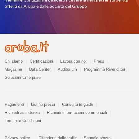
offerti da Aruba e dalle Società del Gruppo
Azienda
Chi siamo
Certificazioni
Lavora con noi
Press
Magazine
Data Center
Auditorium
Programma Rivenditori
Soluzioni Enterprise
Pagamenti
Pagamenti
Listino prezzi
Consulta le guide
Richiedi assistenza
Richiedi informazioni commerciali
Termini e Condizioni
Informazioni
PDF
Privacy policy
Difendersi dalle truffe
Segnala abuso