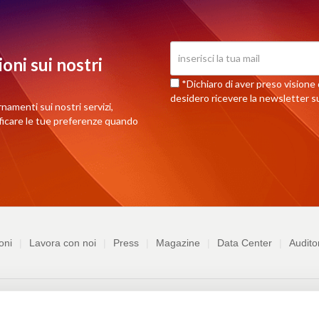
oni sui nostri
*Dichiaro di aver preso visione d
desidero ricevere la newsletter su
rnamenti sui nostri servizi,
ificare le tue preferenze quando
oni
Lavora con noi
Press
Magazine
Data Center
Audito
chiedi assistenza
Richiedi informazioni commerciali
Termini e Co