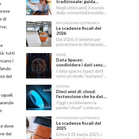
tradizionale: guida
o
completa 2026
Negli ultimi anni, il mondo
 breve
della connettività mobile
sta vivendo una
e di
trasformazione silenziosa
FATTURAZIONE ELETTRONICA
rse,
ma profonda. La eSIM —
Le scadenze fiscali del
abbreviazione di
2026
embedded SIM — sta
Dal 2026, il termine per
sostituendo
presentare le dichiarazioni
 e
gradualmente la SIM
in materia di imposte sui
tradizionale, offrendo
tà: tutti
redditi e di IRAP è
INSIDE
maggiore flessibilità e un
stabilito dal 15 aprile al 31
Data Spaces:
ancano i
approccio più moderno alla
ottobre dell’anno
condividere i dati senza
gestione delle linee mobili.
llando
successivo al periodo
perderne il controllo.
I data spaces (spazi dati)
d’imposta cui le stesse si
Ecco il futuro
sono un modo “europeo” e
nte del
riferiscono.
dell’economia europea
pragmatico di condividere
dati tra aziende e partner
HOSTING
senza perdere il controllo:
Dieci anni di .cloud:
 uguali.
un insieme di regole,
l’estensione che ha dato
strumenti e servizi che
un nome al futuro
garanzie
Oggi consideriamo la
rendono lo scambio sicuro,
digitale
parola "cloud" come un
e
tracciabile e
elemento naturale del
interoperabile.
nostro quotidiano digitale,
FATTURAZIONE ELETTRONICA
ma c’è stato un momento
Le scadenze fiscali del
te dove
preciso in cui ha smesso di
2025
essere solo un concetto
one dei
Entro il 31 marzo 2025, i
tecnico per diventare