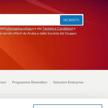
ISCRIVITI
ell'
informativa privacy
e dei
Termini e Condizioni
e
i servizi offerti da Aruba e dalle Società del Gruppo
rium
Programma Rivenditori
Soluzioni Enterprise
ndizioni