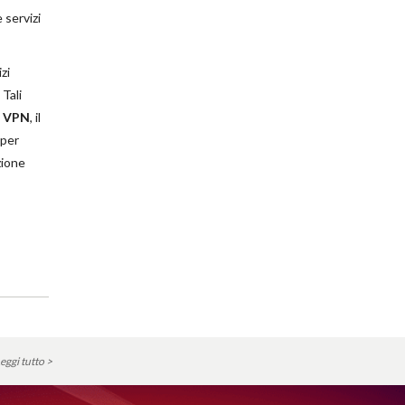
 servizi
zi
 Tali
i VPN
, il
 per
zione
eggi tutto >