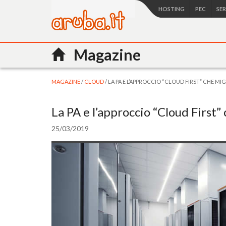
HOSTING
PEC
SE
Magazine
MAGAZINE
/
CLOUD
/ LA PA E L’APPROCCIO “CLOUD FIRST” CHE MIG
La PA e l’approccio “Cloud First” 
25/03/2019