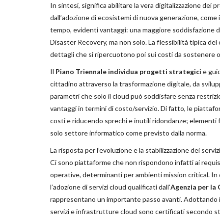
In sintesi, significa abilitare la vera digitalizzazione d
dall’adozione di ecosistemi di nuova generazione, come il
tempo, evidenti vantaggi: una maggiore soddisfazione deg
Disaster Recovery, ma non solo. La flessibilità tipica del 
dettagli che si ripercuotono poi sui costi da sostenere 
Il
Piano Triennale individua progetti strategici
e guid
cittadino attraverso la trasformazione digitale, da sviluppa
parametri che solo il cloud può soddisfare senza restrizi
vantaggi in termini di costo/servizio. Di fatto, le piattaf
costi e riducendo sprechi e inutili ridondanze; elementi
solo settore informatico come previsto dalla norma.
La risposta per l’evoluzione e la stabilizzazione dei servi
Ci sono piattaforme che non rispondono infatti ai requisit
operative, determinanti per ambienti mission critical. In
l’adozione di servizi cloud qualificati dall'
Agenzia per la
rappresentano un importante passo avanti. Adottando il
servizi e infrastrutture cloud sono certificati secondo str