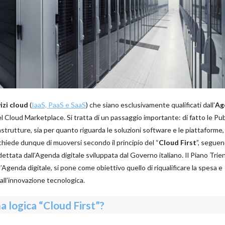
izi cloud
(
IaaS, PaaS e SaaS
) che siano esclusivamente qualificati dall'
Ag
el Cloud Marketplace. Si tratta di un passaggio importante: di fatto le Pu
rastrutture, sia per quanto riguarda le soluzioni software e le piattaforme
 si chiede dunque di muoversi secondo il principio del “
Cloud First
”, segue
dettata dall’Agenda digitale sviluppata dal Governo italiano. Il Piano Trie
’Agenda digitale, si pone come obiettivo quello di riqualificare la spesa e
 all’innovazione tecnologica.
a logica “Cloud First”?