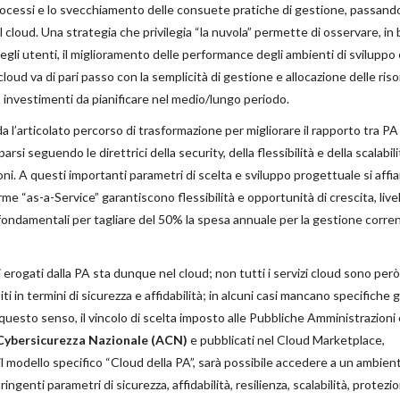
ei processi e lo svecchiamento delle consuete pratiche di gestione, passand
 cloud. Una strategia che privilegia “la nuvola” permette di osservare, in
li utenti, il miglioramento delle performance degli ambienti di sviluppo 
cloud va di pari passo con la semplicità di gestione e allocazione delle riso
o investimenti da pianificare nel medio/lungo periodo.
a l’articolato percorso di trasformazione per migliorare il rapporto tra PA
rsi seguendo le direttrici della security, della flessibilità e della scalabili
oni. A questi importanti parametri di scelta e sviluppo progettuale si affi
orme “as-a-Service” garantiscono flessibilità e opportunità di crescita, live
 fondamentali per tagliare del 50% la spesa annuale per la gestione corre
zi erogati dalla PA sta dunque nel cloud; non tutti i servizi cloud sono però
i in termini di sicurezza e affidabilità; in alcuni casi mancano specifiche 
 questo senso, il vincolo di scelta imposto alle Pubbliche Amministrazioni 
 Cybersicurezza Nazionale (ACN)
e pubblicati nel Cloud Marketplace,
 modello specifico “Cloud della PA”, sarà possibile accedere a un ambien
ingenti parametri di sicurezza, affidabilità, resilienza, scalabilità, protezi