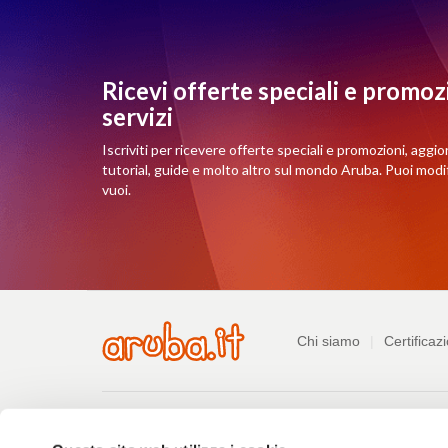
Ricevi offerte speciali e promozi
servizi
Iscriviti per ricevere offerte speciali e promozioni, aggio
tutorial, guide e molto altro sul mondo Aruba. Puoi mod
vuoi.
Azienda
Chi siamo
Certificazi
Pagamenti
Pagamenti
Listino prezzi
Consulta le guide
Ri