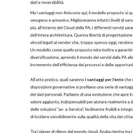
dati e reversibilità.
Ma i vantaggi non finiscono qui, il modello proposto si q
omogeno e armonico. Miglioreranno infatti i livelli di ser
più, all’interno del Cloud della PA, i differenti servizi sa
dell’intera architettura. Questa libertà di progettazione
vincoli legati al vendor che, troppo spesso oggi, rendono d
Un modello come quello proposto mira inoltre a garantire
diversificazione, aprendo il mondo dei servizi dalla PA al
incremento dell’efficienza dei processi e delle opportunit
All’atto pratico, quali saranno
i vantaggi per l’ente
che 
disposizioni governative si profilano una serie di vantag
dei dati personali. Parliamo di una evoluzione che apre 
valore aggiunto, indispensabili per aiutare realmente a di
delle soluzioni “as- a-Service”, facilmente fruibili e integ
di incidere sensibilmente sulla qualità della vita dei citta
Tra i player di rilievo del mondo cloud, Aruba rientra tra