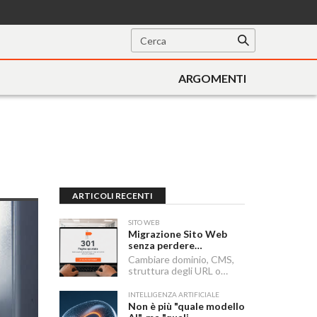
ARGOMENTI
ARTICOLI RECENTI
SITO WEB
Migrazione Sito Web
senza perdere
posizionamento:
Cambiare dominio, CMS,
Redirect 301, URL e
struttura degli URL o
Checklist SEO
passare a HTTPS sono i
momenti in cui un sito
INTELLIGENZA ARTIFICIALE
rischia di perdere visibilità
Non è più "quale modello
sui motori di ricerca.