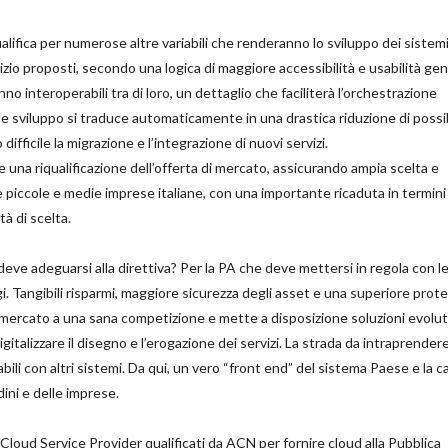
ualifica per numerose altre variabili che renderanno lo sviluppo dei sistem
vizio proposti, secondo una logica di maggiore accessibilità e usabilità gen
ranno interoperabili tra di loro, un dettaglio che faciliterà l’orchestrazione
 e sviluppo si traduce automaticamente in una drastica riduzione di possib
ifficile la migrazione e l’integrazione di nuovi servizi.
 una riqualificazione dell’offerta di mercato, assicurando ampia scelta e
le piccole e medie imprese italiane, con una importante ricaduta in termini
à di scelta.
deve adeguarsi alla direttiva? Per la PA che deve mettersi in regola con l
gi. Tangibili risparmi, maggiore sicurezza degli asset e una superiore prot
il mercato a una sana competizione e mette a disposizione soluzioni evolut
gitalizzare il disegno e l’erogazione dei servizi. La strada da intraprender
rabili con altri sistemi. Da qui, un vero “front end” del sistema Paese e la c
dini e delle imprese.
 i Cloud Service Provider qualificati da ACN per fornire cloud alla Pubblica