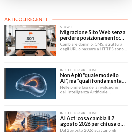
ARTICOLI RECENTI
SITO WEB
Migrazione Sito Web senza
perdere posizionamento:
Redirect 301, URL e
Cambiare dominio, CMS, struttura
Checklist SEO
degli URL o passare a HTTPS sono i
momenti in cui un sito rischia di
perdere visibilità sui motori di
ricerca.
INTELLIGENZA ARTIFICIALE
Non è più "quale modello
AI", ma "quali fondamenta":
dati, infrastruttura,
Nelle prime fasi della rivoluzione
governance
dell'Intelligenza Artificiale
Generativa, il dibattito aziendale era
dominato da una singola domanda:
"Quale modello dobbiamo usare?".
INTELLIGENZA ARTIFICIALE
AI Act: cosa cambia il 2
agosto 2026 per chi usa o
integra l'AI
Dal 2 agosto 2026 scattano gli