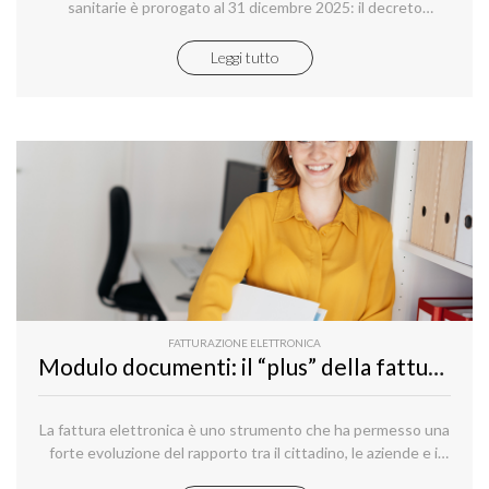
sanitarie è prorogato al 31 dicembre 2025: il decreto
Milleproroghe prosegue l’azione di tutela dei dati personali
dei pazienti, prolungando ulteriormente il divieto di
Leggi tutto
fatturazione elettronica relativamente alle prestazioni
sanitarie verso consumatori finali.
FATTURAZIONE ELETTRONICA
Modulo documenti: il “plus” della fattura elettronica
La fattura elettronica è uno strumento che ha permesso una
forte evoluzione del rapporto tra il cittadino, le aziende e il
fisco, ma il quadro è ben più complesso di questa semplice