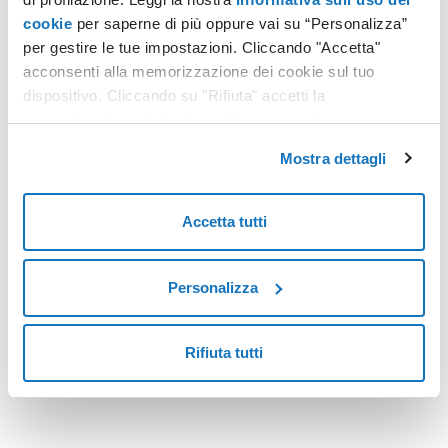
cookie
per saperne di più oppure vai su “Personalizza”
per gestire le tue impostazioni. Cliccando "Accetta"
FATTURAZIONE ELETTRONICA
acconsenti alla memorizzazione dei cookie sul tuo
Fatturazione Elettronica: le scadenze fiscali per l’autunno 2024
dispositivo. Cliccando su "Rifiuta" accetti la
memorizzazione dei soli cookie necessari.
Tra le varie incombenze di carattere fiscale che l’autunno
2024 ha portato con sé, ve ne sono anche diverse importanti
Mostra dettagli
che riguardano la Fatturazione Elettronica, il sistema digitale
di emissione, trasmissione e conservazione delle fatture tra
Leggi tutto
clienti e fornitori divenuto obbligatorio dal primo gennaio del
Accetta tutti
2019.
Personalizza
<
4
>
Rifiuta tutti