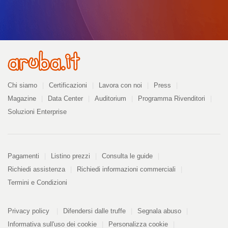
Azienda
Chi siamo
Certificazioni
Lavora con noi
Press
Magazine
Data Center
Auditorium
Programma Rivenditori
Soluzioni Enterprise
Pagamenti
Pagamenti
Listino prezzi
Consulta le guide
Richiedi assistenza
Richiedi informazioni commerciali
Termini e Condizioni
Informazioni
PDF
Privacy policy
Difendersi dalle truffe
Segnala abuso
328
kB
Informativa sull'uso dei cookie
Personalizza cookie