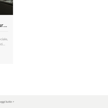
Consiglio Superiore della Magistratura: due concorsi per funzionari amministrativi e addetti ai servizi generali, per l’iscrizione è necessaria la PEC
ciale,
ti
er il
tivo,
ea I,
eggi tutto >