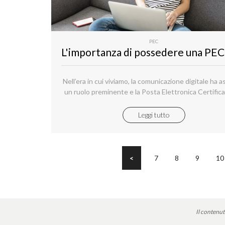
PEC
Nell’era in cui viviamo, la comunicazione digitale ha 
un ruolo preminente e la Posta Elettronica Certifica
imposta quale strumento cardine per l’invio di docu
file agli enti pubblici e alle organizzazioni/aziende pr
Leggi tutto
<
7
8
9
10
Il contenut