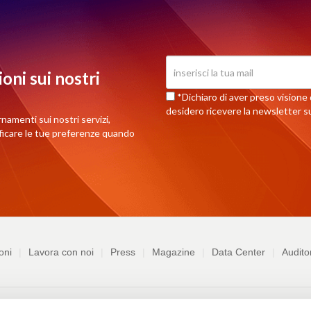
oni sui nostri
*Dichiaro di aver preso visione d
desidero ricevere la newsletter su
rnamenti sui nostri servizi,
ificare le tue preferenze quando
oni
Lavora con noi
Press
Magazine
Data Center
Audito