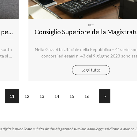
PEC
L'importanza di possedere una PEC per l’uso quotidiano
assunto
Nella Gazzetta Ufficiale della Repubblica – 4ª serie spe
ta si è
concorsi ed esami n. 43 del 9 giugno 2023 sono sta
menti e
pubblicati due concorsi pubblici, per titoli ed esami, p
ivate.
reclutamento di nove posti di funzionario amministra
Leggi tutto
area III, e di sei posti di addetto ai servizi generali, ar
del ruolo organico del Consiglio Superiore della
Magistratura.
11
12
13
14
15
16
>
o digitale pubblicato sul sito Aruba Magazine è tutelato dalla legge sul diritto d’autore.
L