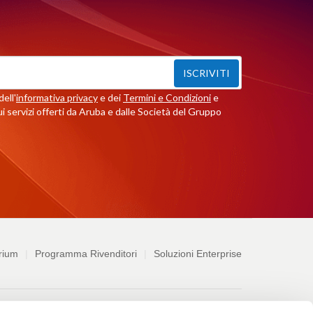
ISCRIVITI
ell'
informativa privacy
e dei
Termini e Condizioni
e
i servizi offerti da Aruba e dalle Società del Gruppo
rium
Programma Rivenditori
Soluzioni Enterprise