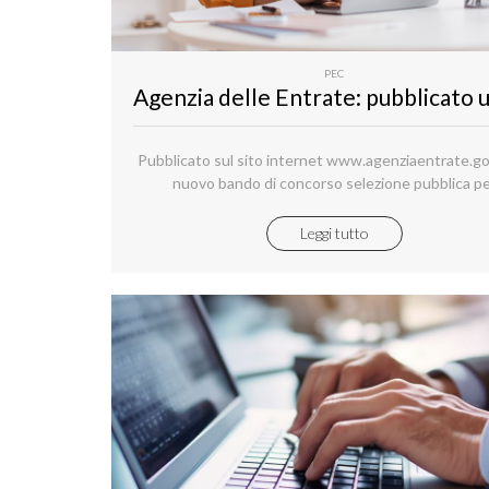
PEC
Pubblicato sul sito internet www.agenziaentrate.go
nuovo bando di concorso selezione pubblica p
l’assunzione a tempo indeterminato di 530 unità
inquadrare nell’area dei funzionari per i servizi di pub
Leggi tutto
immobiliare.