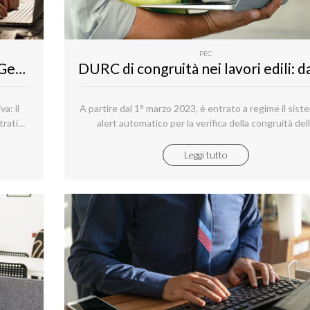
PEC
Concorso pubblico al Segretariato Generale della Giustizia Amministrativa
a: il
A partire dal 1° marzo 2023, è entrato a regime il sist
trativo
alert automatico per la verifica della congruità del
manodopera per tutti i cantieri edili, pubblici e priva
conformemente agli obblighi previsti per il cd. DURC
Leggi tutto
congruità dello specifico contratto, disciplina che è a
a integrarsi con quella del cd. DURC (documento unic
regolarità contributiva).