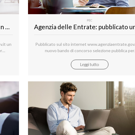
PEC
Agenzia delle Entrate: pubblicato un bando per 530 funzionari per servizi di pubblicità immobiliari; per iscriversi è necessaria la PEC
v.it un
Pubblicato sul sito internet www.agenziaentrate.gov.
er
nuovo bando di concorso selezione pubblica per
 da
l’assunzione a tempo indeterminato di 3970 unità 
blicità
inquadrare nell’area dei funzionari per attività tributa
Leggi tutto