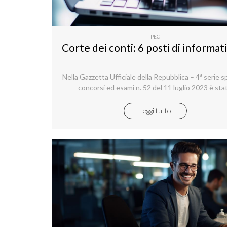
PEC
Nella Gazzetta Ufficiale della Repubblica – 4ª serie s
concorsi ed esami n. 52 del 11 luglio 2023 è sta
pubblicato un concorso pubblico per esami, per 
reclutamento a tempo indeterminato di complessiv
Leggi tutto
unità di personale da inquadrare nell'area funzion
(informatici) e destinare alle esigenze funzionali degli
centrali e periferici della Corte dei conti.