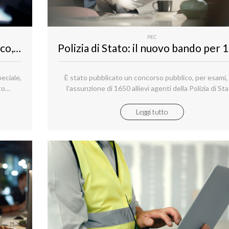
PEC
Corte dei conti: 6 posti di informatico, area funzionari, nei ruoli del personale amministrativo
peciale,
È stato pubblicato un concorso pubblico, per esami,
to
l’assunzione di 1650 allievi agenti della Polizia di Sta
il
indetto con decreto del Capo della Polizia – Dirett
e sei
generale della pubblica sicurezza del 07 luglio 202
Leggi tutto
ari
 uffici