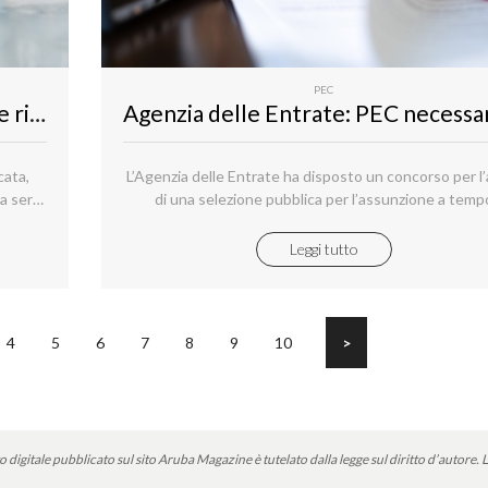
PEC
Notifiche PEC: guida agli avvisi e alle ricevute
cata,
L’Agenzia delle Entrate ha disposto un concorso per l’
a serie
di una selezione pubblica per l’assunzione a temp
zione
indeterminato di complessive 2.700 unità per l’area 
funzionari, famiglia professionale funzionario giuridi
Leggi tutto
tributario per attività di controlli fiscali e servizi fisca
4
5
6
7
8
9
10
>
o digitale pubblicato sul sito Aruba Magazine è tutelato dalla legge sul diritto d’autore.
L