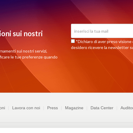
oni sui nostri
*Dichiaro di aver preso visione d
desidero ricevere la newsletter su
rnamenti sui nostri servizi,
ificare le tue preferenze quando
oni
Lavora con noi
Press
Magazine
Data Center
Audito