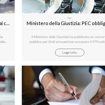
PEC
Polizia Penitenziaria: per iscriversi ai concorsi pubblici per 653 posti di allievo agente è necessaria la PEC
ia,
Il Ministero della Giustizia ha pubblicato un conco
ella
pubblico per titoli ed esami per assumere 2.970 unit
tamento
personale non dirigenziale a tempo indeterminato
ruolo
Leggi tutto