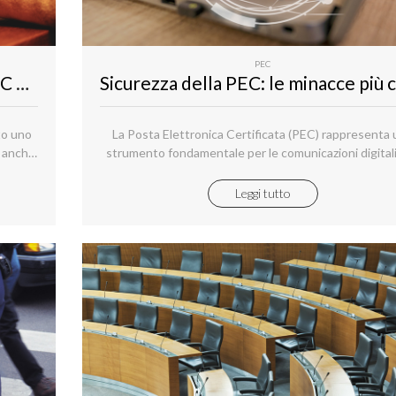
PEC
Guida pratica: 11 casi d’uso della PEC per i privati cittadini
to uno
La Posta Elettronica Certificata (PEC) rappresenta
: anche
strumento fondamentale per le comunicazioni digital
la vita
richiedono valore legale e garantito. Uno dei motivi c
rendono particolarmente sicura è il suo sistema d
Leggi tutto
certificazione dei messaggi, che assicura l'integrità
l'autenticità della comunicazione.