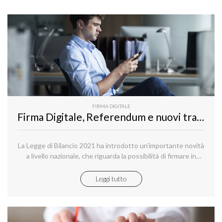
FIRMA DIGITALE
Firma Digitale, Referendum e nuovi traguardi
La Legge di Bilancio 2021 ha introdotto un’importante novità
a livello nazionale, che riguarda la possibilità di firmare in
modalità telematica per i referendum e le leggi d’iniziativa
popolare.
Leggi tutto