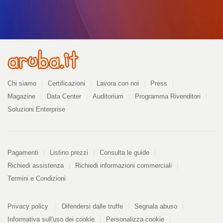
Azienda
Chi siamo
Certificazioni
Lavora con noi
Press
Magazine
Data Center
Auditorium
Programma Rivenditori
Soluzioni Enterprise
Pagamenti
Pagamenti
Listino prezzi
Consulta le guide
Richiedi assistenza
Richiedi informazioni commerciali
Termini e Condizioni
Informazioni
PDF
Privacy policy
Difendersi dalle truffe
Segnala abuso
328
kB
Informativa sull'uso dei cookie
Personalizza cookie