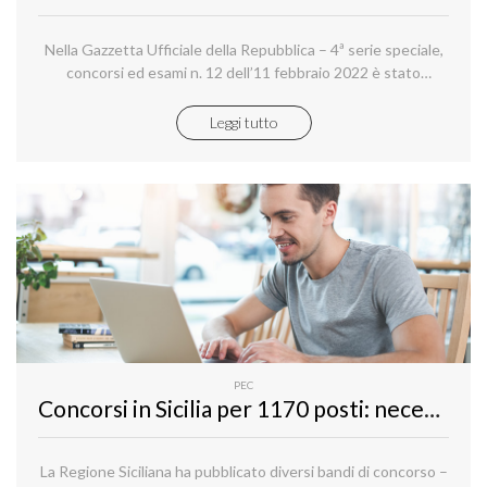
Nella Gazzetta Ufficiale della Repubblica – 4ª serie speciale,
concorsi ed esami n. 12 dell’11 febbraio 2022 è stato
pubblicato un nuovo concorso pubblico, per titoli ed esami,
per la copertura di un contingente complessivo di
Leggi tutto
milleduecentoquarantanove posti di personale non
dirigenziale per vari profili, area III, a tempo indeterminato,
per i ruoli dell'Ispettorato nazionale del lavoro.
PEC
Concorsi in Sicilia per 1170 posti: necessaria una PEC per iscriversi
La Regione Siciliana ha pubblicato diversi bandi di concorso –