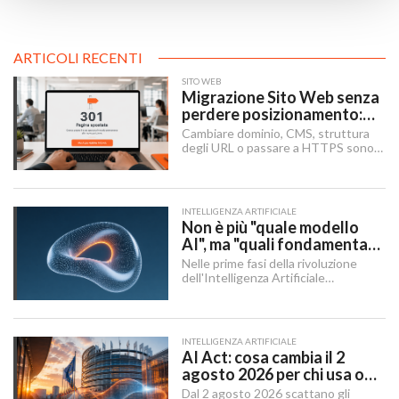
ARTICOLI RECENTI
SITO WEB
Migrazione Sito Web senza
perdere posizionamento:
Redirect 301, URL e
Cambiare dominio, CMS, struttura
Checklist SEO
degli URL o passare a HTTPS sono i
momenti in cui un sito rischia di
perdere visibilità sui motori di
ricerca.
INTELLIGENZA ARTIFICIALE
Non è più "quale modello
AI", ma "quali fondamenta":
dati, infrastruttura,
Nelle prime fasi della rivoluzione
governance
dell'Intelligenza Artificiale
Generativa, il dibattito aziendale era
dominato da una singola domanda:
"Quale modello dobbiamo usare?".
INTELLIGENZA ARTIFICIALE
AI Act: cosa cambia il 2
agosto 2026 per chi usa o
integra l'AI
Dal 2 agosto 2026 scattano gli