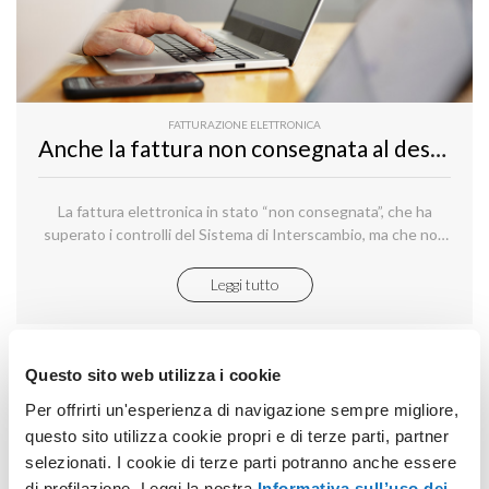
FATTURAZIONE ELETTRONICA
Anche la fattura non consegnata al destinatario per “cause tecniche” si considera emessa ai fini IVA
La fattura elettronica in stato “non consegnata”, che ha
superato i controlli del Sistema di Interscambio, ma che non
viene consegnata al destinatario per “cause tecniche” non
imputabili allo stesso SdI, si considera comunque
Leggi tutto
correttamente emessa.
Questo sito web utilizza i cookie
Per offrirti un'esperienza di navigazione sempre migliore,
questo sito utilizza cookie propri e di terze parti, partner
selezionati. I cookie di terze parti potranno anche essere
di profilazione. Leggi la nostra
Informativa sull’uso dei