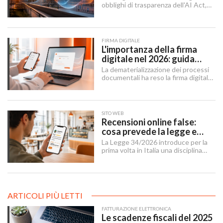
obblighi di trasparenza dell'AI Act,
mentre il "Digital Omnibus" — in
vigore dal 27 luglio 2026 — ha
rinviato quelli sui sistemi ad alto
rischio.
FIRMA DIGITALE
L'importanza della firma
digitale nel 2026: guida
completa per aziende e
La dematerializzazione dei processi
professionisti
documentali ha reso la firma digitale
un'infrastruttura di base per
imprese, professionisti e cittadini.
SITO WEB
Recensioni online false:
cosa prevede la legge e
cosa possono fare le
La Legge 34/2026 introduce per la
imprese
prima volta in Italia una disciplina
organica contro le recensioni online
illecite, applicabile al settore della
ristorazione e del turismo.
ARTICOLI PIÙ LETTI
FATTURAZIONE ELETTRONICA
Le scadenze fiscali del 2025