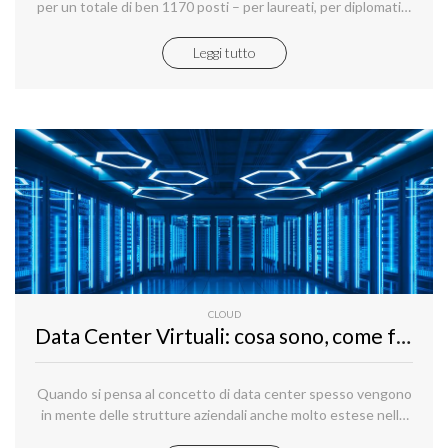
per un totale di ben 1170 posti – per laureati, per diplomati e
per coloro che sono in possesso di un diploma di istruzione
secondaria di primo grado; i candidati vincitori andranno ad
Leggi tutto
inserirsi nell’organico degli uffici della Regione, dei Centri per
l’impiego e all’interno del Corpo forestale.
CLOUD
Data Center Virtuali: cosa sono, come funzionano e perché crearne uno
Quando si pensa al concetto di data center spesso vengono
in mente delle strutture aziendali anche molto estese nelle
quali sono collocati dei server collegati ad una rete pubblica