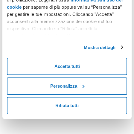
cookie
per saperne di più oppure vai su “Personalizza”
per gestire le tue impostazioni. Cliccando "Accetta"
FATTURAZIONE ELETTRONICA
acconsenti alla memorizzazione dei cookie sul tuo
e-fattura obbligatoria anche per i forfettari
dispositivo. Cliccando su "Rifiuta" accetti la
memorizzazione dei soli cookie necessari.
Dopo il via libera del Consiglio europeo, con decisione n.
2021/2251 pubblicata nella Gazzetta Ufficiale UE del 17
Mostra dettagli
dicembre 2021, i contribuenti in regime forfettario non
saranno più esonerati dall'obbligo di fatturazione elettronica
Leggi tutto
tra “privati”: anch'essi a breve saranno tenuti a emettere
Accetta tutti
fattura per mezzo del Sistema di Interscambio.
Personalizza
<
22
>
Rifiuta tutti