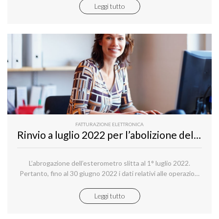
o privata, lo scopo di tali strutture è generalmente quello di
Leggi tutto
ospitare ambienti di sviluppo e produzione con cui devono
essere eseguite delle applicazioni, forniti dei servizi ed
elaborati dei dati.
FATTURAZIONE ELETTRONICA
Rinvio a luglio 2022 per l’abolizione dell’esterometro
L’abrogazione dell’esterometro slitta al 1° luglio 2022.
Pertanto, fino al 30 giugno 2022 i dati relativi alle operazioni
transnazionali effettuate dai soggetti passivi IVA residenti o
stabiliti in Italia continueranno a essere comunicati
Leggi tutto
trimestralmente all’Agenzia delle Entrate.