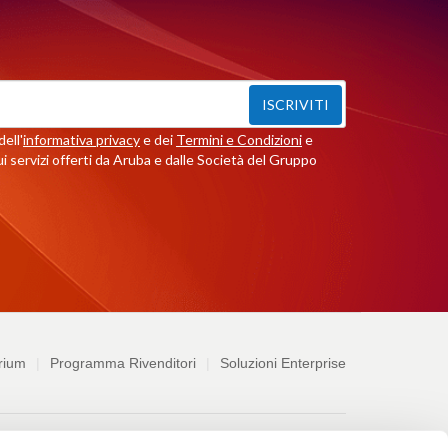
ISCRIVITI
ell'
informativa privacy
e dei
Termini e Condizioni
e
i servizi offerti da Aruba e dalle Società del Gruppo
rium
Programma Rivenditori
Soluzioni Enterprise