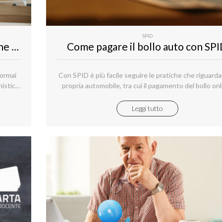
SPID
Lo SPID sarà ovunque: non puoi farne a meno
Come pagare il bollo auto con SP
 ormai
Con SPID è più facile seguire le pratiche che riguarda
istica.
propria automobile, tra cui il pagamento del bollo onl
ormai
ale da
Leggi tutto
pe per