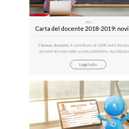
SPID
​Il
bonus docenti
, il contributo di 500€ netti destin
docenti di ruolo nelle scuole pubbliche, da utilizzar
l’acquisto di prodotti culturali o di apprendiment
entrato in vigore grazie alla riforma della Buona S
Leggi tutto
(Legge 107/2015), verrà erogato anche quest’anno
l’aggiunta di un’importante novità.