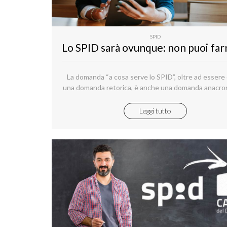
SPID
La domanda “a cosa serve lo SPID”, oltre ad essere
una domanda retorica, è anche una domanda anacron
Il Sistema Pubblico di Identità Digitale, infatti, ha 
superato la soglia che divide un sistema speriment
Leggi tutto
uno mainstream ed è diventato lo strumento princi
l’identificazione online dei cittadini.