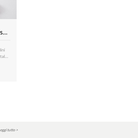
Accedere ai servizi della Regione Toscana con SPID
ini
tale
nche
lica
eggi tutto >