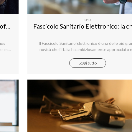
SPID
Bonus Cultura e SPID, un legame profondo
nus
Il Fascicolo Sanitario Elettronico è una delle più gra
le, ma
novità che l’Italia ha ambiziosamente approcciato n
più
proprio percorso di trasformazione digitale.
Leggi tutto