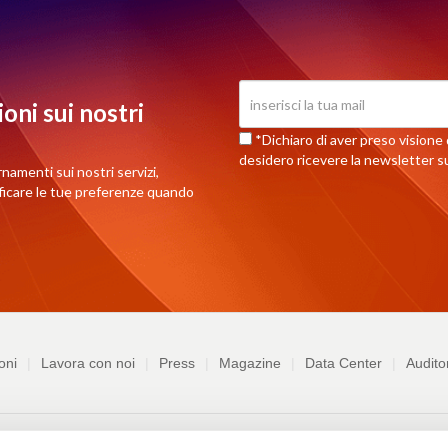
oni sui nostri
*Dichiaro di aver preso visione d
desidero ricevere la newsletter su
rnamenti sui nostri servizi,
ificare le tue preferenze quando
oni
Lavora con noi
Press
Magazine
Data Center
Audito