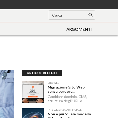
ARGOMENTI
ARTICOLI RECENTI
SITO WEB
Migrazione Sito Web
senza perdere
posizionamento:
Cambiare dominio, CMS,
Redirect 301, URL e
struttura degli URL o
Checklist SEO
passare a HTTPS sono i
momenti in cui un sito
INTELLIGENZA ARTIFICIALE
rischia di perdere visibilità
Non è più "quale modello
sui motori di ricerca.