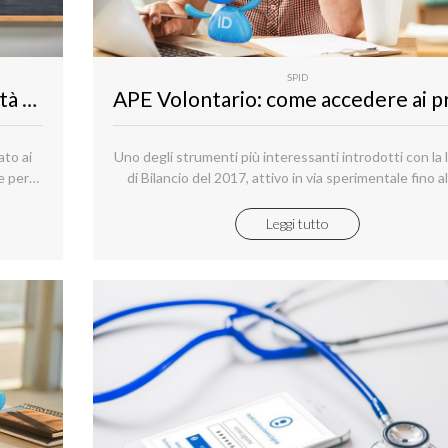
SPID
Carta del docente 2018-2019: novità sul bonus da 500€
ato ai
Uno degli strumenti più interessanti introdotti con la
e per
di Bilancio del 2017, attivo in via sperimentale fino a
o ed
dicembre 2019, è il cosiddetto APE Volontario, una m
cuola
che permette di disporre di un assegno mensile,
Leggi tutto
, con
integrativo o in sostituzione allo stipendio, per 3 ann
mesi prima della pensione ordinaria.