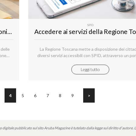
SPID
730 precompilato con SPID: istruzioni per l’uso
 delle
La Regione Toscana mette a disposizione dei cittad
ione
diversi servizi accessibili con SPID, attraverso un por
ette a
dedicato. Si tratta di servizi in ambito sanitario ma a
o sulla
utili per favorire la comunicazione tra cittadini e pubb
Leggi tutto
on la
amministrazione.
 sul
 tutte
ali.
4
5
6
7
8
9
>
o digitale pubblicato sul sito Aruba Magazine è tutelato dalla legge sul diritto d’autore.
L