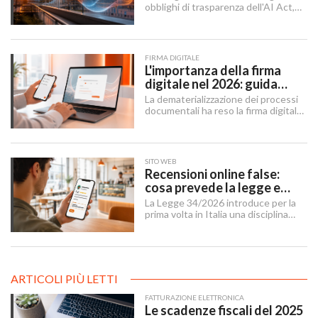
obblighi di trasparenza dell'AI Act,
mentre il "Digital Omnibus" — in
vigore dal 27 luglio 2026 — ha
rinviato quelli sui sistemi ad alto
rischio.
FIRMA DIGITALE
L'importanza della firma
digitale nel 2026: guida
completa per aziende e
La dematerializzazione dei processi
professionisti
documentali ha reso la firma digitale
un'infrastruttura di base per
imprese, professionisti e cittadini.
SITO WEB
Recensioni online false:
cosa prevede la legge e
cosa possono fare le
La Legge 34/2026 introduce per la
imprese
prima volta in Italia una disciplina
organica contro le recensioni online
illecite, applicabile al settore della
ristorazione e del turismo.
ARTICOLI PIÙ LETTI
FATTURAZIONE ELETTRONICA
Le scadenze fiscali del 2025