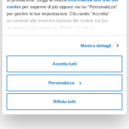
cookie
per saperne di più oppure vai su “Personalizza”
per gestire le tue impostazioni. Cliccando "Accetta"
SPID
acconsenti alla memorizzazione dei cookie sul tuo
Bonus Mamma Domani: come richiederlo
dispositivo. Cliccando su "Rifiuta" accetti la
memorizzazione dei soli cookie necessari.
Il Bonus Mamma Domani è un contributo statale a sostegno
delle future mamme al settimo mese di gravidanza o alla fine
Mostra dettagli
dell'iter di adozione di un bimbo.
Leggi tutto
Accetta tutti
Personalizza
<
6
>
Rifiuta tutti