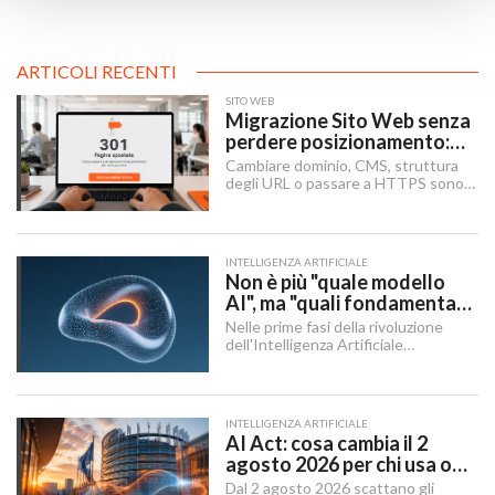
ARTICOLI RECENTI
SITO WEB
Migrazione Sito Web senza
perdere posizionamento:
Redirect 301, URL e
Cambiare dominio, CMS, struttura
Checklist SEO
degli URL o passare a HTTPS sono i
momenti in cui un sito rischia di
perdere visibilità sui motori di
ricerca.
INTELLIGENZA ARTIFICIALE
Non è più "quale modello
AI", ma "quali fondamenta":
dati, infrastruttura,
Nelle prime fasi della rivoluzione
governance
dell'Intelligenza Artificiale
Generativa, il dibattito aziendale era
dominato da una singola domanda:
"Quale modello dobbiamo usare?".
INTELLIGENZA ARTIFICIALE
AI Act: cosa cambia il 2
agosto 2026 per chi usa o
integra l'AI
Dal 2 agosto 2026 scattano gli