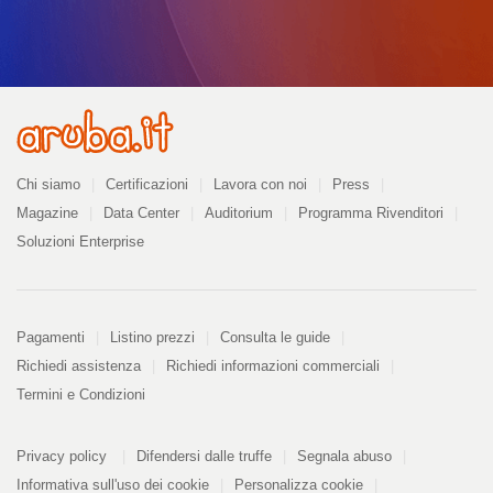
Azienda
Chi siamo
Certificazioni
Lavora con noi
Press
Magazine
Data Center
Auditorium
Programma Rivenditori
Soluzioni Enterprise
Pagamenti
Pagamenti
Listino prezzi
Consulta le guide
Richiedi assistenza
Richiedi informazioni commerciali
Termini e Condizioni
Informazioni
PDF
Privacy policy
Difendersi dalle truffe
Segnala abuso
328
kB
Informativa sull'uso dei cookie
Personalizza cookie