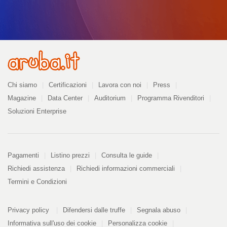
Azienda
Chi siamo
Certificazioni
Lavora con noi
Press
Magazine
Data Center
Auditorium
Programma Rivenditori
Soluzioni Enterprise
Pagamenti
Pagamenti
Listino prezzi
Consulta le guide
Richiedi assistenza
Richiedi informazioni commerciali
Termini e Condizioni
Informazioni
PDF
Privacy policy
Difendersi dalle truffe
Segnala abuso
328
kB
Informativa sull'uso dei cookie
Personalizza cookie