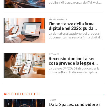
obblighi di trasparenza dell'AI Act,
mentre il "Digital Omnibus" — in
vigore dal 27 luglio 2026 — ha
rinviato quelli sui sistemi ad alto
rischio.
FIRMA DIGITALE
L'importanza della firma
digitale nel 2026: guida
completa per aziende e
La dematerializzazione dei processi
professionisti
documentali ha reso la firma digitale
un'infrastruttura di base per
imprese, professionisti e cittadini.
SITO WEB
Recensioni online false:
cosa prevede la legge e
cosa possono fare le
La Legge 34/2026 introduce per la
imprese
prima volta in Italia una disciplina
organica contro le recensioni online
illecite, applicabile al settore della
ristorazione e del turismo.
ARTICOLI PIÙ LETTI
INSIDE
Data Spaces: condividere i