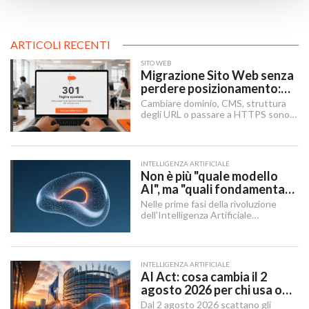
ARTICOLI RECENTI
SITO WEB
Migrazione Sito Web senza
perdere posizionamento:
Redirect 301, URL e
Cambiare dominio, CMS, struttura
Checklist SEO
degli URL o passare a HTTPS sono i
momenti in cui un sito rischia di
perdere visibilità sui motori di
ricerca.
INTELLIGENZA ARTIFICIALE
Non è più "quale modello
AI", ma "quali fondamenta":
dati, infrastruttura,
Nelle prime fasi della rivoluzione
governance
dell'Intelligenza Artificiale
Generativa, il dibattito aziendale era
dominato da una singola domanda:
"Quale modello dobbiamo usare?".
INTELLIGENZA ARTIFICIALE
AI Act: cosa cambia il 2
agosto 2026 per chi usa o
integra l'AI
Dal 2 agosto 2026 scattano gli