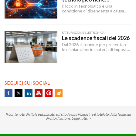
architetture IT
Il lock-in tecnologico è una
condizione di dipendenza a causa
della quale un’organizzazione rimane
vincolata a una scelta tecnologica o
a un fornitore specifico, a causa di
ostacoli in uscita tecnici, economici
FATTURAZIONE ELETTRONICA
e contrattuali o legati al tempo
Le scadenze fiscali del 2026
necessario per attuare un cambio
Dal 2026, il termine per presentare
tecnologico.
le dichiarazioni in materia di imposte
sui redditi e di IRAP è stabilito dal 15
aprile al 31 ottobre dell’anno
successivo al periodo d’imposta cui
le stesse si riferiscono.
SEGUICI SUI SOCIAL
Il contenuto digitale pubblicato sul sito Aruba Magazine è tutelato dalla legge sul
diritto d’autore.
Leggi tutto >