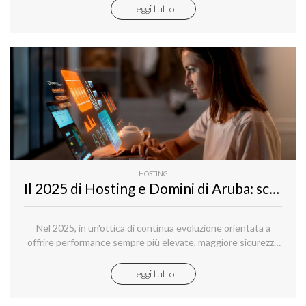
all’Intelligenza Artificiale e l’attenzione sempre maggiore
Leggi tutto
verso la sovranità del dato hanno reso queste infrastrutture
un elemento chiave per la competitività economica, la
continuità dei servizi e la resilienza dei sistemi digitali.
HOSTING
Il 2025 di Hosting e Domini di Aruba: scopri tutte le novità e i servizi rilasciati
Nel 2025, in un'ottica di continua evoluzione orientata a
offrire performance sempre più elevate, maggiore sicurezza
e un’esperienza d’uso semplificata per i nostri clienti,
abbiamo continuato a sviluppare i nostri servizi di hosting,
Leggi tutto
domini, posta elettronica, soluzioni SaaS e strumenti per la
presenza online.