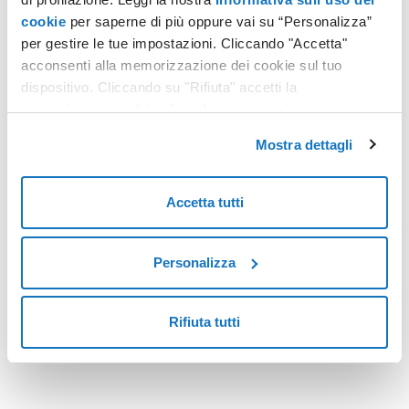
cookie
per saperne di più oppure vai su “Personalizza”
per gestire le tue impostazioni. Cliccando "Accetta"
HOSTING
acconsenti alla memorizzazione dei cookie sul tuo
Hyper Hosting di Aruba: risorse dedicate e alte prestazioni per progetti digitali avanzati
dispositivo. Cliccando su "Rifiuta" accetti la
memorizzazione dei soli cookie necessari.
Nel panorama digitale attuale, anche pochi minuti di inattività
possono tradursi in perdite economiche, danni reputazionali
Mostra dettagli
e criticità operative.
Leggi tutto
Accetta tutti
Personalizza
<
7
>
Rifiuta tutti