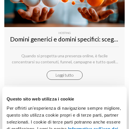
HOSTING
Domini generici e domini specifici: scegliere il nome giusto per il marketing digitale
Quando si progetta una presenza online, è facile
concentrarsi su contenuti, funnel, campagne e tutto quello
che farà poi seguito all’attività operativa quotidiana della
property.
Leggi tutto
Questo sito web utilizza i cookie
Per offrirti un'esperienza di navigazione sempre migliore,
questo sito utilizza cookie propri e di terze parti, partner
selezionati. I cookie di terze parti potranno anche essere
di profilazione. Leggi la nostra
Informativa sull’uso dei