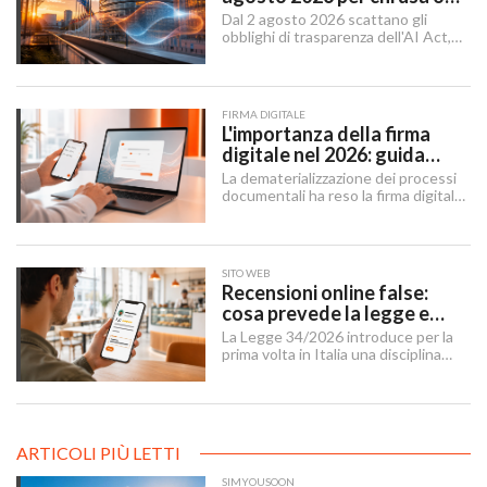
integra l'AI
Dal 2 agosto 2026 scattano gli
obblighi di trasparenza dell'AI Act,
mentre il "Digital Omnibus" — in
vigore dal 27 luglio 2026 — ha
rinviato quelli sui sistemi ad alto
rischio.
FIRMA DIGITALE
L'importanza della firma
digitale nel 2026: guida
completa per aziende e
La dematerializzazione dei processi
professionisti
documentali ha reso la firma digitale
un'infrastruttura di base per
imprese, professionisti e cittadini.
SITO WEB
Recensioni online false:
cosa prevede la legge e
cosa possono fare le
La Legge 34/2026 introduce per la
imprese
prima volta in Italia una disciplina
organica contro le recensioni online
illecite, applicabile al settore della
ristorazione e del turismo.
ARTICOLI PIÙ LETTI
SIMYOUSOON