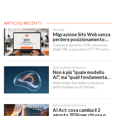
ARTICOLI RECENTI
SITO WEB
Migrazione Sito Web senza
perdere posizionamento:
Redirect 301, URL e
Cambiare dominio, CMS, struttura
Checklist SEO
degli URL o passare a HTTPS sono i
momenti in cui un sito rischia di
perdere visibilità sui motori di
ricerca.
INTELLIGENZA ARTIFICIALE
Non è più "quale modello
AI", ma "quali fondamenta":
dati, infrastruttura,
Nelle prime fasi della rivoluzione
governance
dell'Intelligenza Artificiale
Generativa, il dibattito aziendale era
dominato da una singola domanda:
"Quale modello dobbiamo usare?".
INTELLIGENZA ARTIFICIALE
AI Act: cosa cambia il 2
agosto 2026 per chi usa o