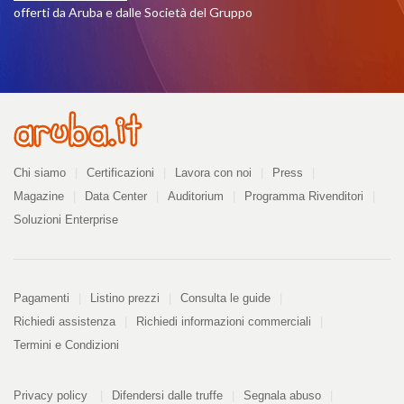
offerti da Aruba e dalle Società del Gruppo
Azienda
Chi siamo
Certificazioni
Lavora con noi
Press
Magazine
Data Center
Auditorium
Programma Rivenditori
Soluzioni Enterprise
Pagamenti
Pagamenti
Listino prezzi
Consulta le guide
Richiedi assistenza
Richiedi informazioni commerciali
Termini e Condizioni
Informazioni
PDF
Privacy policy
Difendersi dalle truffe
Segnala abuso
328