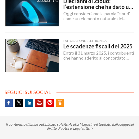
Dieci anni di .cloud:
l’estensione che ha dato un
nome al futuro digitale
Oggi consideriamo la parola "cloud"
come un elemento naturale del
nostro quotidiano digitale, ma c’è
stato un momento preciso in cui ha
smesso di essere solo un concetto
tecnico per diventare un’identità di
FATTURAZIONE ELETTRONICA
brand globale.
Le scadenze fiscali del 2025
Entro il 31 marzo 2025, i contribuenti
che hanno aderito al concordato
preventivo biennale entro il 12
dicembre 2024 possono sanare le
irregolarità dichiarative afferenti agli
anni 2018-2022, versando
un’imposta sostitutiva delle imposte
sui redditi e relative addizionali e
SEGUICI SUI SOCIAL
dell’IRAP.
Il contenuto digitale pubblicato sul sito Aruba Magazine è tutelato dalla legge sul
diritto d’autore.
Leggi tutto >