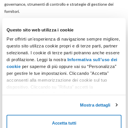
governance, strumenti di controllo e strategie di gestione dei
fornitori.
Affidarsi a soluzioni cloud sicure, a servizi di cybersecurity gestiti e
Questo sito web utilizza i cookie
a partner in grado di garantire trasparenza e qualità operativa lungo
Per offrirti un'esperienza di navigazione sempre migliore,
tutta la supply chain diventa un elemento imprescindibile per
questo sito utilizza cookie propri e di terze parti, partner
costruire un ecosistema digitale resiliente, efficiente e conforme
selezionati. I cookie di terze parti potranno anche essere
alle nuove direttive europee.
di profilazione. Leggi la nostra
Informativa sull’uso dei
cookie
per saperne di più oppure vai su “Personalizza”
Per approfondire il tema,
rivedi il webinar on demand
.
per gestire le tue impostazioni. Cliccando "Accetta"
acconsenti alla memorizzazione dei cookie sul tuo
Per capire quali gap colmare e quali azioni correttive intraprendere,
dispositivo. Cliccando su "Rifiuta" accetti la
effettua il test di autovalutazione di conformità per il
regolamento
memorizzazione dei soli cookie necessari.
DORA
e la
direttiva NIS 2
.
Mostra dettagli
Accetta tutti