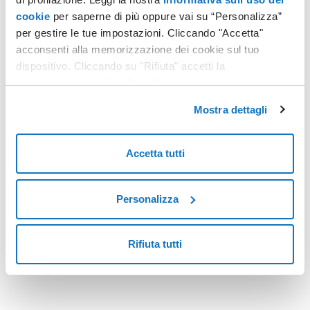
cookie
per saperne di più oppure vai su “Personalizza”
per gestire le tue impostazioni. Cliccando "Accetta"
PEC
acconsenti alla memorizzazione dei cookie sul tuo
Disdetta e recesso dal contratto: con la PEC si può
dispositivo. Cliccando su "Rifiuta" accetti la
memorizzazione dei soli cookie necessari.
Si può usare la PEC (posta elettronica certificata) al posto
della raccomandata A/R per “chiudere” l’abbonamento della
Mostra dettagli
pay-tv o un contratto telefonico, perché si vuole passare a
un diverso operatore?
Leggi tutto
Accetta tutti
Personalizza
<
10
>
Rifiuta tutti