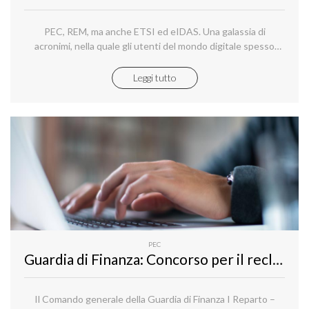
PEC, REM, ma anche ETSI ed eIDAS. Una galassia di
acronimi, nella quale gli utenti del mondo digitale spesso
finiscono per perdersi: ma che cosa vogliono dire queste
sigle?
Leggi tutto
PEC
Guardia di Finanza: Concorso per il reclutamento di n. 1673 Allievi Finanzieri, per l’iscrizione è necessaria la PEC
Il Comando generale della Guardia di Finanza I Reparto –