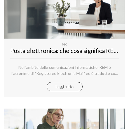
PEC
Posta elettronica: che cosa significa REM?
Nell’ambito delle comunicazioni informatiche, REM è
l’acronimo di “Registered Electronic Mail” ed è tradotto con
“posta elettronica registrata”, espressione con cui si
individua un protocollo informatico dei servizi di posta
Leggi tutto
elettronica che soddisfa appieno i requisiti previsti dal
Regolamento (UE) n. 910/2014 “eIDAS” (electronic
IDentification Authentication and Signature) in materia di
identificazione elettronica e servizi fiduciari.