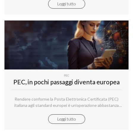
Leggi tutto
PEC
PEC, in pochi passaggi diventa europea
Rendere conforme la Posta Elettronica Certificata (PEC)
italiana agli standard europei è un’operazione abbastanza
facile; bastano due passaggi per poterla utilizzare anche in
Europa, per lo scambio sicuro di comunicazioni con valore
Leggi tutto
legale: sono già due milioni gli utenti che hanno fatto questo
semplice aggiornamento.