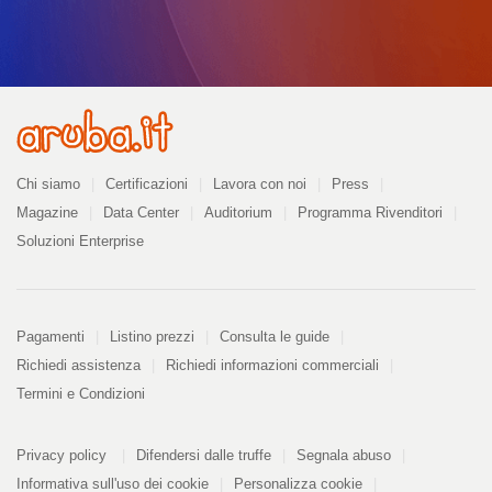
Azienda
Chi siamo
Certificazioni
Lavora con noi
Press
Magazine
Data Center
Auditorium
Programma Rivenditori
Soluzioni Enterprise
Pagamenti
Pagamenti
Listino prezzi
Consulta le guide
Richiedi assistenza
Richiedi informazioni commerciali
Termini e Condizioni
Informazioni
PDF
Privacy policy
Difendersi dalle truffe
Segnala abuso
328
kB
Informativa sull'uso dei cookie
Personalizza cookie