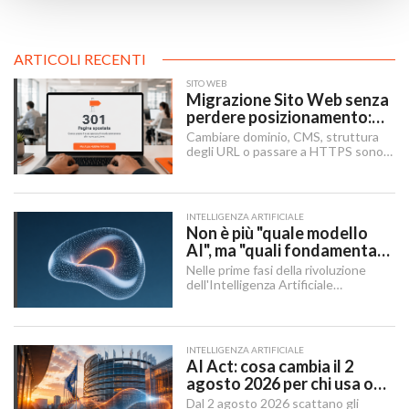
ARTICOLI RECENTI
SITO WEB
Migrazione Sito Web senza
perdere posizionamento:
Redirect 301, URL e
Cambiare dominio, CMS, struttura
Checklist SEO
degli URL o passare a HTTPS sono i
momenti in cui un sito rischia di
perdere visibilità sui motori di
ricerca.
INTELLIGENZA ARTIFICIALE
Non è più "quale modello
AI", ma "quali fondamenta":
dati, infrastruttura,
Nelle prime fasi della rivoluzione
governance
dell'Intelligenza Artificiale
Generativa, il dibattito aziendale era
dominato da una singola domanda:
"Quale modello dobbiamo usare?".
INTELLIGENZA ARTIFICIALE
AI Act: cosa cambia il 2
agosto 2026 per chi usa o
integra l'AI
Dal 2 agosto 2026 scattano gli